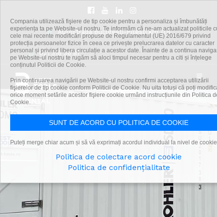
Compania utilizează fişiere de tip cookie pentru a personaliza și îmbunătăți
experiența ta pe Website-ul nostru. Te informăm că ne-am actualizat politicile c
Autostrada Bucuresti-Pitesti km 11,5
cele mai recente modificări propuse de Regulamentul (UE) 2016/679 privind
protecția persoanelor fizice în ceea ce privește prelucrarea datelor cu caracter
personal și privind libera circulație a acestor date. Înainte de a continua navig
021 318 36 87
pe Website-ul nostru te rugăm să aloci timpul necesar pentru a citi și înțelege
conținutul Politicii de Cookie.
Prin continuarea navigării pe Website-ul nostru confirmi acceptarea utilizării
fişierelor de tip cookie conform Politicii de Cookie. Nu uita totuși că poți modific
orice moment setările acestor fişiere cookie urmând instrucțiunile din Politica d
Cookie.
SUNT DE ACORD CU POLITICA DE COOKIE
Puteți merge chiar acum și să vă exprimați acordul individual la nivel de cookie
Politica de colectare acord cookie
Politica de confidențialitate