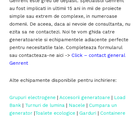
Genrent este greu de depasit. Specialistii Genrent
au fost implicati in ultimii 15 ani in mii de proiecte
simple sau extrem de complexe, in numeroase
domenii. De aceea, daca ai nevoie de consultanta, nu
ezita sa ne contactezi. Noi te vom ghida catre
generatoarele si echipamentele adiacente perfecte
pentru necesitatile tale. Completeaza formularul
sau contacteaza-ne aici ->
Click – contact general
Genrent
Alte echipamente disponibile pentru inchiriere:
Grupuri electrogene
|
Accesorii generatoare
|
Load
Bank
|
Turnuri de lumina
|
Nacele
|
Cumpara un
generator
|
Toalete ecologice
|
Garduri
|
Containere