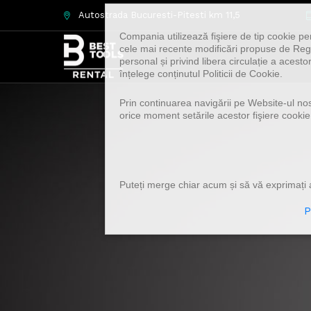
Autostrada Bucuresti-Pitesti km 11,5
Compania utilizează fişiere de tip cookie pe
cele mai recente modificări propuse de Regu
personal și privind libera circulație a acest
înțelege conținutul Politicii de Cookie.
Prin continuarea navigării pe Website-ul nostr
orice moment setările acestor fişiere cookie
Puteți merge chiar acum și să vă exprimați a
P