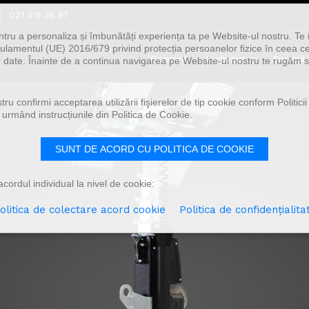
021 318 36 87
ntru a personaliza și îmbunătăți experiența ta pe Website-ul nostru. Te 
lamentul (UE) 2016/679 privind protecția persoanelor fizice în ceea ce
Genrent
Inchirieri
Servicii
or date. Înainte de a continua navigarea pe Website-ul nostru te rugăm să
u confirmi acceptarea utilizării fişierelor de tip cookie conform Politicii
 urmând instrucțiunile din Politica de Cookie.
SUNT DE ACORD CU POLITICA DE COOKIE
cordul individual la nivel de cookie:
olitica de colectare acord cookie
Politica de confidențialita