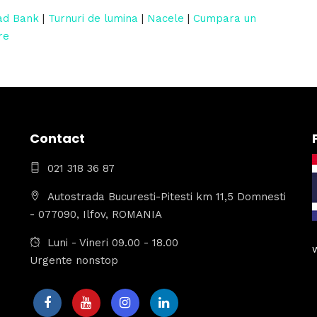
ad Bank
|
Turnuri de lumina
|
Nacele
|
Cumpara un
re
Contact
021 318 36 87
Autostrada Bucuresti-Pitesti km 11,5 Domnesti
- 077090, Ilfov, ROMANIA
Luni - Vineri 09.00 - 18.00
Urgente nonstop