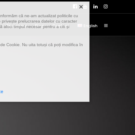
×
informăm că ne-am actualizat politicile cu
 privește prelucrarea datelor cu caracter
Despre noi
Blog
Contact
English
 aloci timpul necesar pentru a citi și
 de Cookie. Nu uita totuși că poți modifica în
te