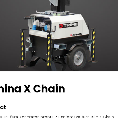
umina X Chain
iat
ug-in, fara generator propriu? Exploreaza turnurile X-Chain