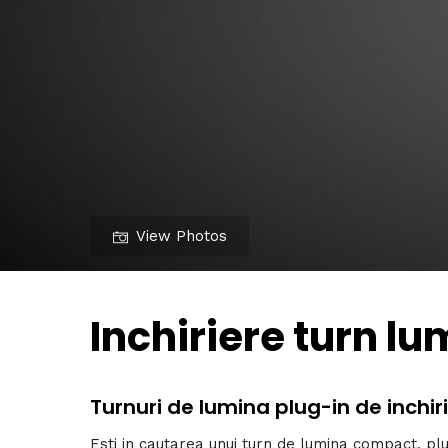
View Photos
Inchiriere turn l
Turnuri de lumina plug-in de inchir
Esti in cautarea unui turn de lumina compact, pl