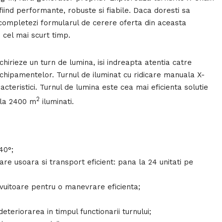
iind performante, robuste si fiabile. Daca doresti sa
 completezi formularul de cerere oferta din aceasta
n cel mai scurt timp.
chirieze un turn de lumina, isi indreapta atentia catre
 echipamentelor. Turnul de iluminat cu ridicare manuala X-
cteristici. Turnul de lumina este cea mai eficienta solutie
2
 la 2400 m
iluminati.
40°;
e usoara si transport eficient: pana la 24 unitati pe
ivuitoare pentru o manevrare eficienta;
eteriorarea in timpul functionarii turnului;