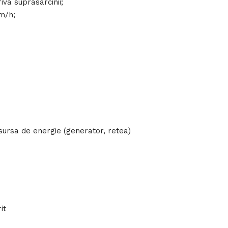
iva suprasarcinii;
km/h;
 sursa de energie (generator, retea)
it