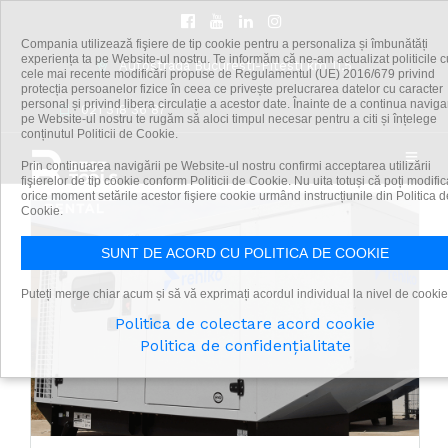
Compania utilizează fişiere de tip cookie pentru a personaliza și îmbunătăți
experiența ta pe Website-ul nostru. Te informăm că ne-am actualizat politicile c
Autostrada Bucuresti-Pitesti km 11,5
cele mai recente modificări propuse de Regulamentul (UE) 2016/679 privind
inchiriere grup electrogen
protecția persoanelor fizice în ceea ce privește prelucrarea datelor cu caracter
personal și privind libera circulație a acestor date. Înainte de a continua navig
021 318 36 87
pe Website-ul nostru te rugăm să aloci timpul necesar pentru a citi și înțelege
conținutul Politicii de Cookie.
Prin continuarea navigării pe Website-ul nostru confirmi acceptarea utilizării
fişierelor de tip cookie conform Politicii de Cookie. Nu uita totuși că poți modific
orice moment setările acestor fişiere cookie urmând instrucțiunile din Politica d
Cookie.
SUNT DE ACORD CU POLITICA DE COOKIE
Puteți merge chiar acum și să vă exprimați acordul individual la nivel de cookie
Politica de colectare acord cookie
Politica de confidențialitate