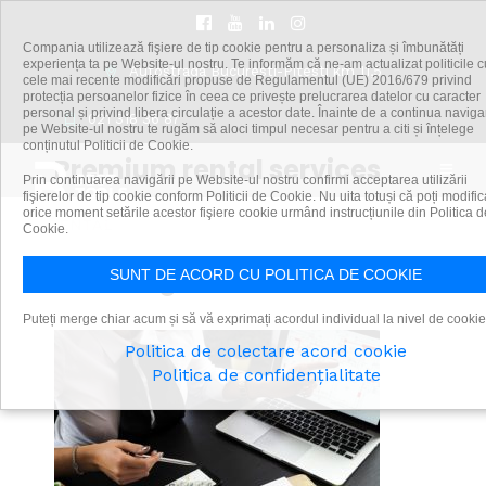
Compania utilizează fişiere de tip cookie pentru a personaliza și îmbunătăți
Premium rental services
experiența ta pe Website-ul nostru. Te informăm că ne-am actualizat politicile c
Autostrada Bucuresti-Pitesti km 11,5
cele mai recente modificări propuse de Regulamentul (UE) 2016/679 privind
protecția persoanelor fizice în ceea ce privește prelucrarea datelor cu caracter
personal și privind libera circulație a acestor date. Înainte de a continua navig
021 318 36 87
pe Website-ul nostru te rugăm să aloci timpul necesar pentru a citi și înțelege
conținutul Politicii de Cookie.
Premium rental services
Prin continuarea navigării pe Website-ul nostru confirmi acceptarea utilizării
fişierelor de tip cookie conform Politicii de Cookie. Nu uita totuși că poți modific
orice moment setările acestor fişiere cookie urmând instrucțiunile din Politica d
Cookie.
Full Range Services
SUNT DE ACORD CU POLITICA DE COOKIE
Puteți merge chiar acum și să vă exprimați acordul individual la nivel de cookie
Politica de colectare acord cookie
Politica de confidențialitate