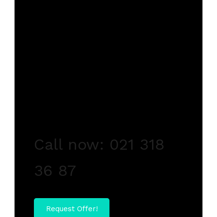
A Complete Fleet
Call now: 021 318
36 87
Request Offer!