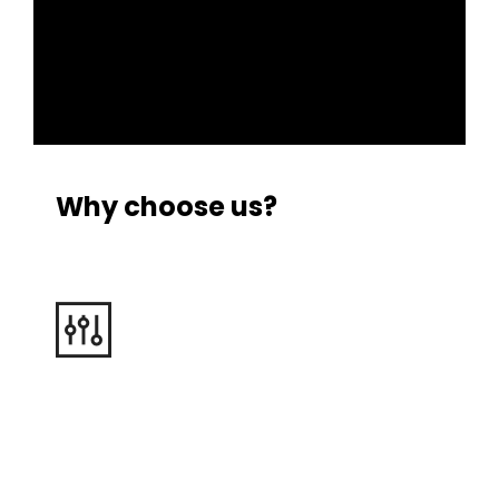
Why choose us?
Quality Equipment
Our fleet contains only KOHLER-SDMO
generators, quality-built lifting platforms and