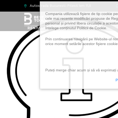
Autostrada Bucuresti-Pitesti km 11,5
Compania utilizează fişiere de tip cookie pe
cele mai recente modificări propuse de Regu
personal și privind libera circulație a acest
înțelege conținutul Politicii de Cookie.
Prin continuarea navigării pe Website-ul nostr
orice moment setările acestor fişiere cookie
Puteți merge chiar acum și să vă exprimați a
P