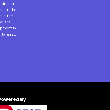
 time in
nue to be
s in the
We are
ipment in
 largest.
e
Powered By