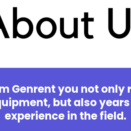
m Genrent you not only 
uipment, but also years
experience in the field.