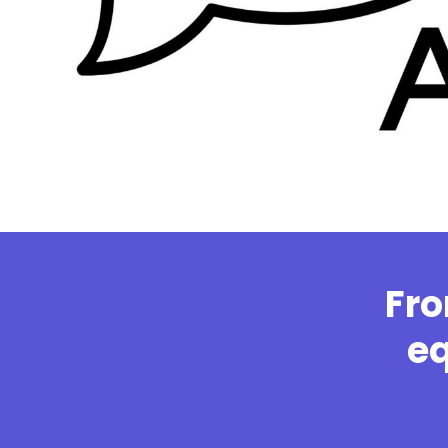
Fro
eq