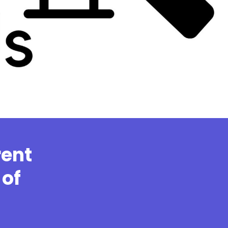
rent
 of