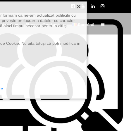
×
informăm că ne-am actualizat politicile cu
 privește prelucrarea datelor cu caracter
About us
Blog
Contact us
Română
 aloci timpul necesar pentru a citi și
 de Cookie. Nu uita totuși că poți modifica în
te