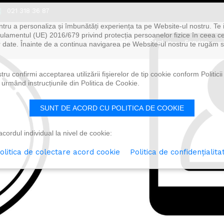
021 318 36 87
ntru a personaliza și îmbunătăți experiența ta pe Website-ul nostru. Te 
lamentul (UE) 2016/679 privind protecția persoanelor fizice în ceea ce
Genrent
Rental
Services
or date. Înainte de a continua navigarea pe Website-ul nostru te rugăm să
u confirmi acceptarea utilizării fişierelor de tip cookie conform Politicii
 urmând instrucțiunile din Politica de Cookie.
SUNT DE ACORD CU POLITICA DE COOKIE
cordul individual la nivel de cookie:
olitica de colectare acord cookie
Politica de confidențialita