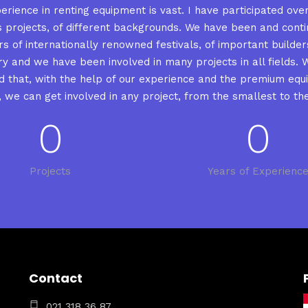
erience in renting equipment is vast. I have participated over
s projects, of different backgrounds. We have been and conti
s of internationally renowned festivals, of important builder
ry and we have been involved in many projects in all fields. 
d that, with the help of our experience and the premium equ
t, we can get involved in any project, from the smallest to the
0
0
Projects
Years of Experienc
Contact
021 318 36 87