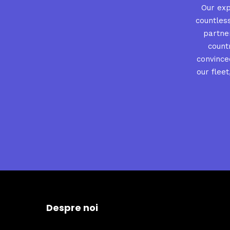
Our exp
countles
partner
count
convince
our flee
Despre noi