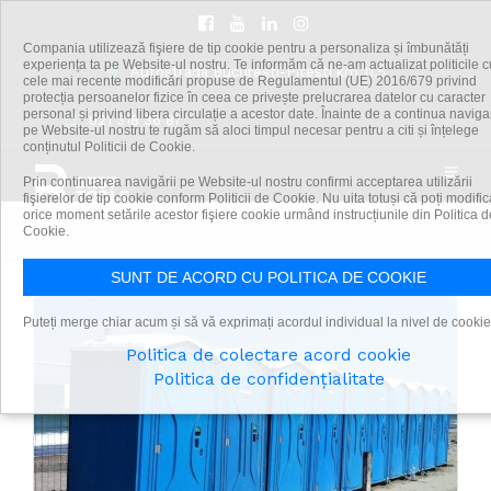
Compania utilizează fişiere de tip cookie pentru a personaliza și îmbunătăți
experiența ta pe Website-ul nostru. Te informăm că ne-am actualizat politicile c
Autostrada Bucuresti-Pitesti km 11,5
cele mai recente modificări propuse de Regulamentul (UE) 2016/679 privind
Portable Toilets Rental
protecția persoanelor fizice în ceea ce privește prelucrarea datelor cu caracter
personal și privind libera circulație a acestor date. Înainte de a continua navig
021 318 36 87
pe Website-ul nostru te rugăm să aloci timpul necesar pentru a citi și înțelege
Are you looking to rent portable toilets for your
conținutul Politicii de Cookie.
event? You are in the right place. Get in touch
Prin continuarea navigării pe Website-ul nostru confirmi acceptarea utilizării
with us. We'll take care of your project.
fişierelor de tip cookie conform Politicii de Cookie. Nu uita totuși că poți modific
orice moment setările acestor fişiere cookie urmând instrucțiunile din Politica d
Cookie.
SUNT DE ACORD CU POLITICA DE COOKIE
Puteți merge chiar acum și să vă exprimați acordul individual la nivel de cookie
Politica de colectare acord cookie
Politica de confidențialitate