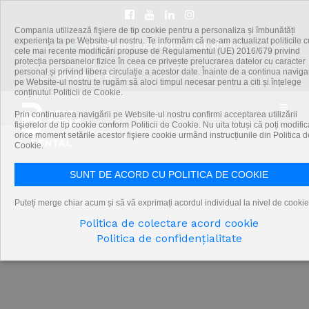
Compania utilizează fişiere de tip cookie pentru a personaliza și îmbunătăți
experiența ta pe Website-ul nostru. Te informăm că ne-am actualizat politicile c
Autostrada Bucuresti-Pitesti km 11,5
cele mai recente modificări propuse de Regulamentul (UE) 2016/679 privind
protecția persoanelor fizice în ceea ce privește prelucrarea datelor cu caracter
personal și privind libera circulație a acestor date. Înainte de a continua navig
021 318 36 87
pe Website-ul nostru te rugăm să aloci timpul necesar pentru a citi și înțelege
conținutul Politicii de Cookie.
Prin continuarea navigării pe Website-ul nostru confirmi acceptarea utilizării
fişierelor de tip cookie conform Politicii de Cookie. Nu uita totuși că poți modific
orice moment setările acestor fişiere cookie urmând instrucțiunile din Politica d
Cookie.
SUNT DE ACORD CU POLITICA DE COOKIE
Puteți merge chiar acum și să vă exprimați acordul individual la nivel de cookie
Politica de colectare acord cookie
Politica de confidențialitate