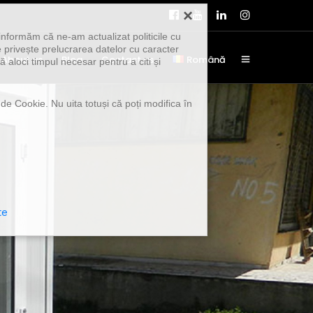
×
informăm că ne-am actualizat politicile cu
 privește prelucrarea datelor cu caracter
About us
Blog
Contact us
Română
 aloci timpul necesar pentru a citi și
 de Cookie. Nu uita totuși că poți modifica în
te