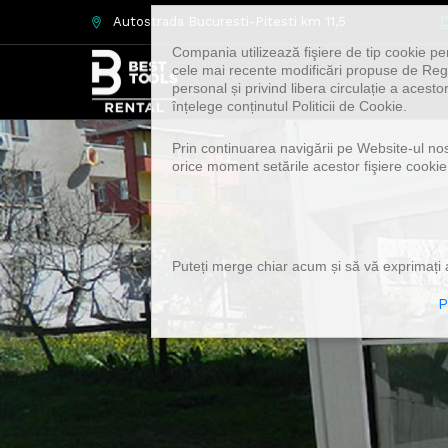
Autostrada Bucuresti-Pitesti km 11,5
Compania utilizează fişiere de tip cookie pe
cele mai recente modificări propuse de Regu
personal și privind libera circulație a acest
înțelege conținutul Politicii de Cookie.
Prin continuarea navigării pe Website-ul nostr
orice moment setările acestor fişiere cookie
Puteți merge chiar acum și să vă exprimați a
P