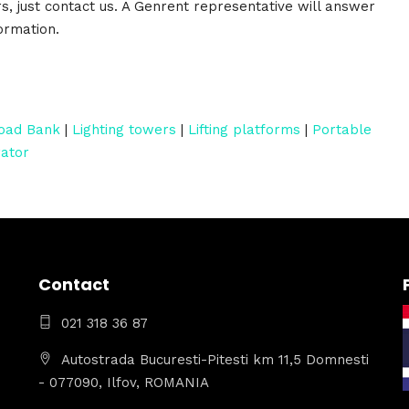
ers, just contact us. A Genrent representative will answer
ormation.
oad Bank
|
Lighting towers
|
Lifting platforms
|
Portable
rator
Contact
021 318 36 87
Autostrada Bucuresti-Pitesti km 11,5 Domnesti
- 077090, Ilfov, ROMANIA