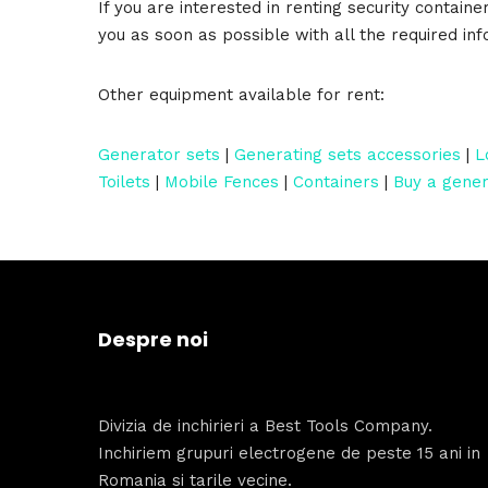
If you are interested in renting security contain
you as soon as possible with all the required inf
Other equipment available for rent:
Generator sets
|
Generating sets accessories
|
L
Toilets
|
Mobile Fences
|
Containers
|
Buy a gene
Despre noi
Divizia de inchirieri a Best Tools Company.
Inchiriem grupuri electrogene de peste 15 ani in
Romania si tarile vecine.