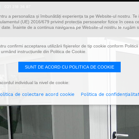
021 318 36 87
ntru a personaliza și îmbunătăți experiența ta pe Website-ul nostru. Te 
lamentul (UE) 2016/679 privind protecția persoanelor fizice în ceea ce
Genrent
Rental
Services
or date. Înainte de a continua navigarea pe Website-ul nostru te rugăm să
u confirmi acceptarea utilizării fişierelor de tip cookie conform Politicii
 urmând instrucțiunile din Politica de Cookie.
SUNT DE ACORD CU POLITICA DE COOKIE
cordul individual la nivel de cookie:
olitica de colectare acord cookie
Politica de confidențialita